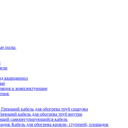
ые полы
ы
бели
од кварцвинил
ные
ляция и комплектующие
ения
Греющий кабель для обогрева труб снаружи
Греющий кабель для обогрева труб внутри
ющий саморегулирующийся кабель
Кабель для обогрева кровли, ступеней, площадок