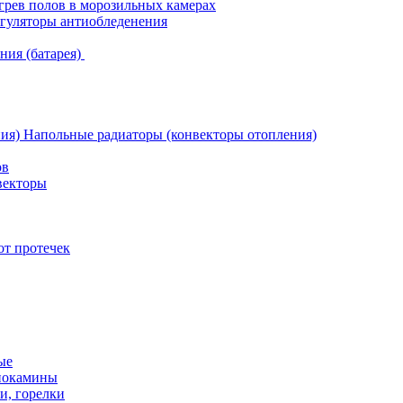
грев полов в морозильных камерах
гуляторы антиобледенения
ния (батарея)
Напольные радиаторы (конвекторы отопления)
ов
векторы
от протечек
ые
иокамины
и, горелки