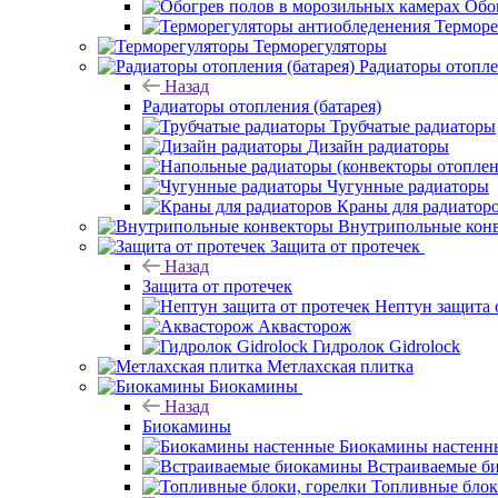
Обо
Терморе
Терморегуляторы
Радиаторы отопле
Назад
Радиаторы отопления (батарея)
Трубчатые радиаторы
Дизайн радиаторы
Чугунные радиаторы
Краны для радиатор
Внутрипольные кон
Защита от протечек
Назад
Защита от протечек
Нептун защита 
Аквасторож
Гидролок Gidrolock
Метлахская плитка
Биокамины
Назад
Биокамины
Биокамины настенн
Встраиваемые б
Топливные блок