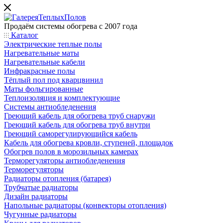
Продаём системы обогрева с 2007 года
Каталог
Электрические теплые полы
Нагревательные маты
Нагревательные кабели
Инфракрасные полы
Тёплый пол под кварцвинил
Маты фольгированные
Теплоизоляция и комплектующие
Системы антиобледенения
Греющий кабель для обогрева труб снаружи
Греющий кабель для обогрева труб внутри
Греющий саморегулирующийся кабель
Кабель для обогрева кровли, ступеней, площадок
Обогрев полов в морозильных камерах
Терморегуляторы антиобледенения
Терморегуляторы
Радиаторы отопления (батарея)
Трубчатые радиаторы
Дизайн радиаторы
Напольные радиаторы (конвекторы отопления)
Чугунные радиаторы