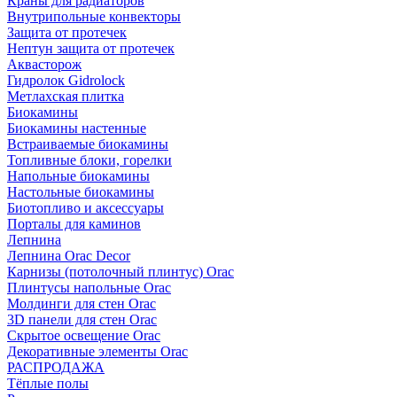
Краны для радиаторов
Внутрипольные конвекторы
Защита от протечек
Нептун защита от протечек
Аквасторож
Гидролок Gidrolock
Метлахская плитка
Биокамины
Биокамины настенные
Встраиваемые биокамины
Топливные блоки, горелки
Напольные биокамины
Настольные биокамины
Биотопливо и аксессуары
Порталы для каминов
Лепнина
Лепнина Orac Decor
Карнизы (потолочный плинтус) Orac
Плинтусы напольные Orac
Молдинги для стен Orac
3D панели для стен Orac
Скрытое освещение Orac
Декоративные элементы Orac
РАСПРОДАЖА
Тёплые полы