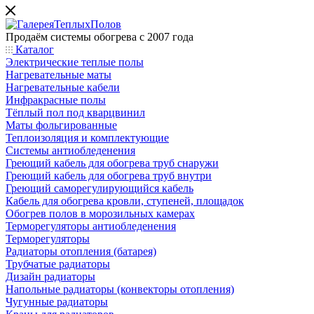
Продаём системы обогрева с 2007 года
Каталог
Электрические теплые полы
Нагревательные маты
Нагревательные кабели
Инфракрасные полы
Тёплый пол под кварцвинил
Маты фольгированные
Теплоизоляция и комплектующие
Системы антиобледенения
Греющий кабель для обогрева труб снаружи
Греющий кабель для обогрева труб внутри
Греющий саморегулирующийся кабель
Кабель для обогрева кровли, ступеней, площадок
Обогрев полов в морозильных камерах
Терморегуляторы антиобледенения
Терморегуляторы
Радиаторы отопления (батарея)
Трубчатые радиаторы
Дизайн радиаторы
Напольные радиаторы (конвекторы отопления)
Чугунные радиаторы