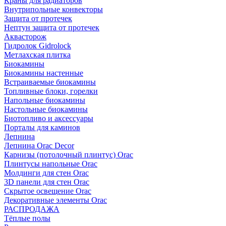
Краны для радиаторов
Внутрипольные конвекторы
Защита от протечек
Нептун защита от протечек
Аквасторож
Гидролок Gidrolock
Метлахская плитка
Биокамины
Биокамины настенные
Встраиваемые биокамины
Топливные блоки, горелки
Напольные биокамины
Настольные биокамины
Биотопливо и аксессуары
Порталы для каминов
Лепнина
Лепнина Orac Decor
Карнизы (потолочный плинтус) Orac
Плинтусы напольные Orac
Молдинги для стен Orac
3D панели для стен Orac
Скрытое освещение Orac
Декоративные элементы Orac
РАСПРОДАЖА
Тёплые полы