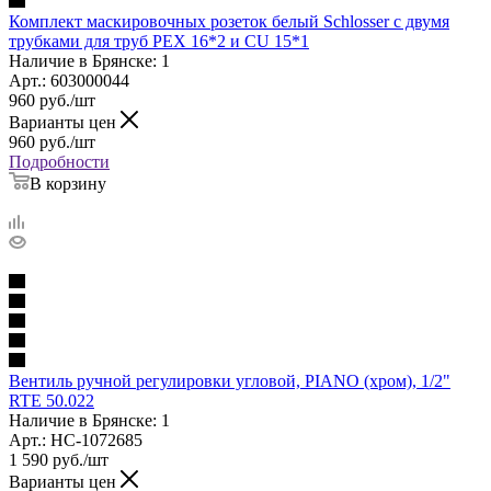
Комплект маскировочных розеток белый Schlosser с двумя
трубками для труб PEX 16*2 и CU 15*1
Наличие в Брянске: 1
Арт.: 603000044
960
руб.
/шт
Варианты цен
960
руб.
/шт
Подробности
В корзину
Вентиль ручной регулировки угловой, PIANO (хром), 1/2"
RTE 50.022
Наличие в Брянске: 1
Арт.: НС-1072685
1 590
руб.
/шт
Варианты цен