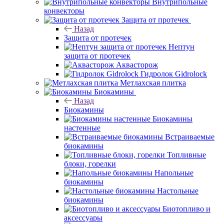
Внутрипольные
конвекторы
Защита от протечек
Назад
Защита от протечек
Нептун
защита от протечек
Аквасторож
Гидролок Gidrolock
Метлахская плитка
Биокамины
Назад
Биокамины
Биокамины
настенные
Встраиваемые
биокамины
Топливные
блоки, горелки
Напольные
биокамины
Настольные
биокамины
Биотопливо и
аксессуары