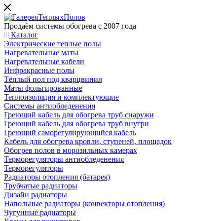
Продаём системы обогрева с 2007 года
Каталог
Электрические теплые полы
Нагревательные маты
Нагревательные кабели
Инфракрасные полы
Тёплый пол под кварцвинил
Маты фольгированные
Теплоизоляция и комплектующие
Системы антиобледенения
Греющий кабель для обогрева труб снаружи
Греющий кабель для обогрева труб внутри
Греющий саморегулирующийся кабель
Кабель для обогрева кровли, ступеней, площадок
Обогрев полов в морозильных камерах
Терморегуляторы антиобледенения
Терморегуляторы
Радиаторы отопления (батарея)
Трубчатые радиаторы
Дизайн радиаторы
Напольные радиаторы (конвекторы отопления)
Чугунные радиаторы