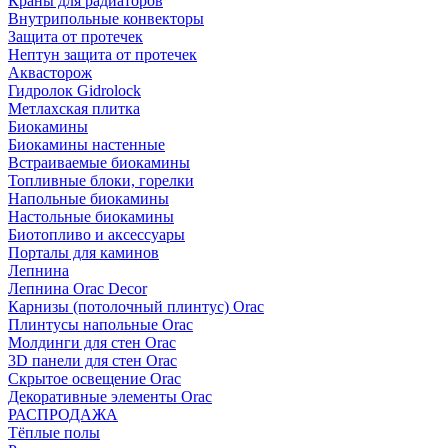
Краны для радиаторов
Внутрипольные конвекторы
Защита от протечек
Нептун защита от протечек
Аквасторож
Гидролок Gidrolock
Метлахская плитка
Биокамины
Биокамины настенные
Встраиваемые биокамины
Топливные блоки, горелки
Напольные биокамины
Настольные биокамины
Биотопливо и аксессуары
Порталы для каминов
Лепнина
Лепнина Orac Decor
Карнизы (потолочный плинтус) Orac
Плинтусы напольные Orac
Молдинги для стен Orac
3D панели для стен Orac
Скрытое освещение Orac
Декоративные элементы Orac
РАСПРОДАЖА
Тёплые полы