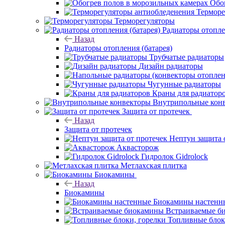
Обо
Терморе
Терморегуляторы
Радиаторы отопле
Назад
Радиаторы отопления (батарея)
Трубчатые радиаторы
Дизайн радиаторы
Чугунные радиаторы
Краны для радиатор
Внутрипольные кон
Защита от протечек
Назад
Защита от протечек
Нептун защита 
Аквасторож
Гидролок Gidrolock
Метлахская плитка
Биокамины
Назад
Биокамины
Биокамины настенн
Встраиваемые б
Топливные блок