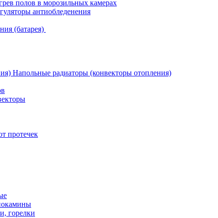
грев полов в морозильных камерах
гуляторы антиобледенения
ния (батарея)
Напольные радиаторы (конвекторы отопления)
ов
векторы
от протечек
ые
иокамины
и, горелки