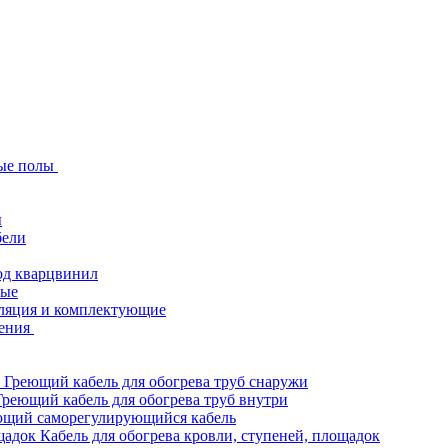
ые полы
ы
бели
од кварцвинил
ные
ляция и комплектующие
ения
Греющий кабель для обогрева труб снаружи
Греющий кабель для обогрева труб внутри
ющий саморегулирующийся кабель
Кабель для обогрева кровли, ступеней, площадок