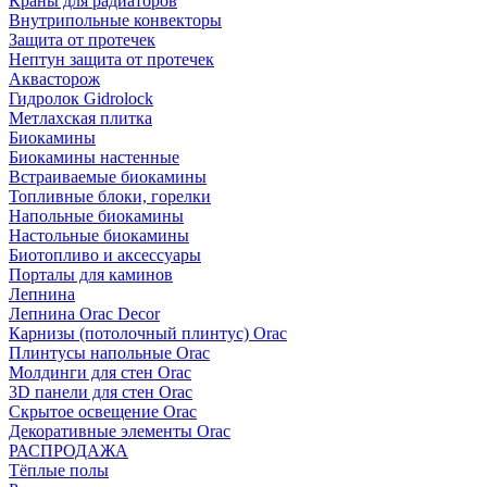
Краны для радиаторов
Внутрипольные конвекторы
Защита от протечек
Нептун защита от протечек
Аквасторож
Гидролок Gidrolock
Метлахская плитка
Биокамины
Биокамины настенные
Встраиваемые биокамины
Топливные блоки, горелки
Напольные биокамины
Настольные биокамины
Биотопливо и аксессуары
Порталы для каминов
Лепнина
Лепнина Orac Decor
Карнизы (потолочный плинтус) Orac
Плинтусы напольные Orac
Молдинги для стен Orac
3D панели для стен Orac
Скрытое освещение Orac
Декоративные элементы Orac
РАСПРОДАЖА
Тёплые полы