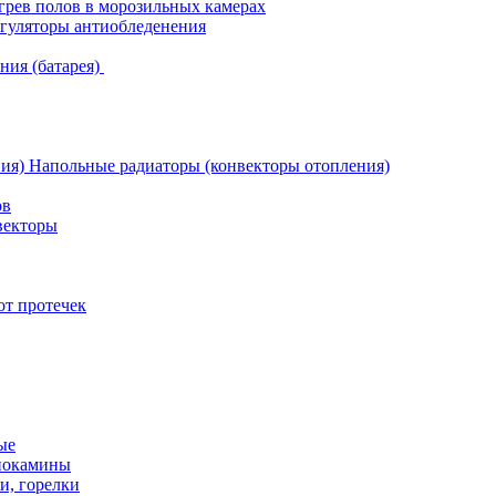
грев полов в морозильных камерах
гуляторы антиобледенения
ния (батарея)
Напольные радиаторы (конвекторы отопления)
ов
векторы
от протечек
ые
иокамины
и, горелки