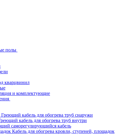
ые полы
ы
бели
од кварцвинил
ные
ляция и комплектующие
ения
Греющий кабель для обогрева труб снаружи
Греющий кабель для обогрева труб внутри
ющий саморегулирующийся кабель
Кабель для обогрева кровли, ступеней, площадок